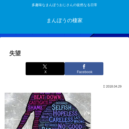
多趣味なまんぼうおじさんの徒然なる日常
まんぼうの棲家
失望
X
Facebook
2018.04.29