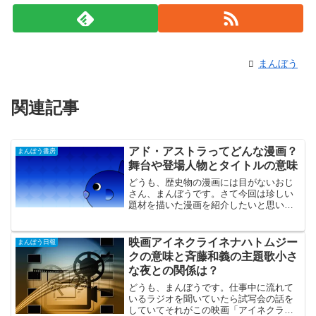
まんぼう
関連記事
アド・アストラってどんな漫画？
まんぼう書房
舞台や登場人物とタイトルの意味
どうも、歴史物の漫画には目がないおじ
さん、まんぼうです。さて今回は珍しい
題材を描いた漫画を紹介したいと思いま
す。それがタイトルにもある【アド・ア
ストラ －スキピオとハンニバル－】で
す。歴史物の漫画というと日本の戦国
映画アイネクライネナハトムジー
まんぼう日報
物、幕末物や、中国の三国時...
クの意味と斉藤和義の主題歌小さ
な夜との関係は？
どうも、まんぼうです。仕事中に流れて
いるラジオを聞いていたら試写会の話を
していてそれがこの映画「アイネクライ