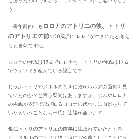
もあったわけですから、このタイミングは無いでしょ
う。
ロロナのアトリエの後、トトリ
一番年齢的にも
のアトリエの前
の20歳頃にルルアが生まれたと考え
ると自然ですね。
ロロナの母親は19歳でロロナを、トトリの母親は17歳
でツェツィを産んでいる設定です。
じゃあトトリやメルルのときに誰がルルアの面倒を見
ていたのか？と言う疑問はありますが、ホムやロロナ
の両親が依頼で飛び回るロロナの代わりに面倒を見て
いたということなら一応は辻褄が合います。
仮にトトリのアトリエの前年に生まれていた
とする
と、メルルのアトリエ終了時に12-3歳ということにな