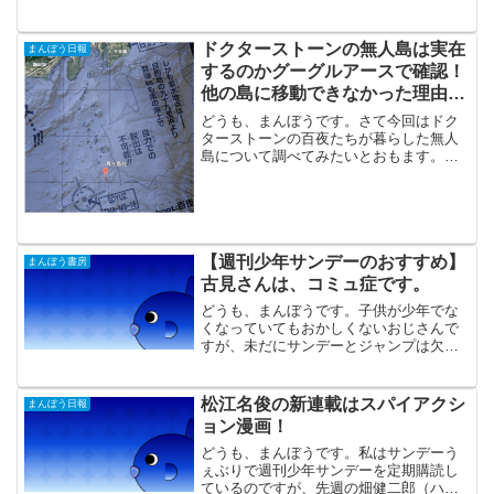
ネナハトムジーク」でした。アイネクラ
イネというと米津玄師のアイネクライネ
が最近では有名ですが、そもそもどんな
ドクターストーンの無人島は実在
まんぼう日報
意味なのか調べてみました...
するのかグーグルアースで確認！
他の島に移動できなかった理由を
考察
どうも、まんぼうです。さて今回はドク
ターストーンの百夜たちが暮らした無人
島について調べてみたいとおもます。最
初の大気圏突入でリリアンたちが着水し
たのが目的地の南方数百kmの海上という
ことから百夜たちはそこから一番近い島
に着陸を目指して成功し...
【週刊少年サンデーのおすすめ】
まんぼう書房
古見さんは、コミュ症です。
どうも、まんぼうです。子供が少年でな
くなっていてもおかしくないおじさんで
すが、未だにサンデーとジャンプは欠か
さず読んでいます。ある調査では少年ジ
ャンプの購買層のうち5割以上が19歳以上
という結果を見たことがあります。少年
松江名俊の新連載はスパイアクシ
まんぼう日報
サンデーや少年マガジ...
ョン漫画！
どうも、まんぼうです。私はサンデーう
ぇぶりで週刊少年サンデーを定期購読し
ているのですが、先週の畑健二郎（ハヤ