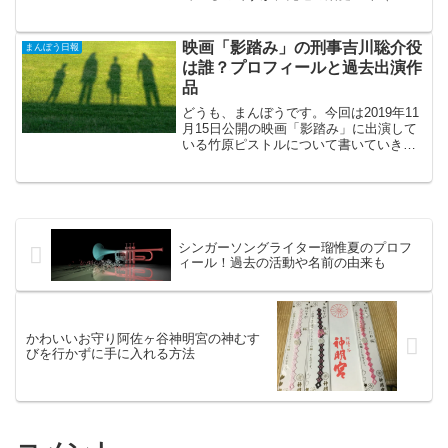
テのごとく！）の【トニカクカワイイ】
に続いて、松江名俊の新連載が始まりま
した。松江名俊と言えば【史上最強の弟
映画「影踏み」の刑事吉川聡介役
まんぼう日報
子ケンイチ】や【トキワ来...
は誰？プロフィールと過去出演作
品
どうも、まんぼうです。今回は2019年11
月15日公開の映画「影踏み」に出演して
いる竹原ピストルについて書いていきた
いと思います。2017年に紅白歌合戦にも
出場していて最近ではCMタイアップも増
えているので名前だは知ってるよってい
う人もいる...
シンガーソングライター瑠惟夏のプロフ
ィール！過去の活動や名前の由来も
かわいいお守り阿佐ヶ谷神明宮の神むす
びを行かずに手に入れる方法