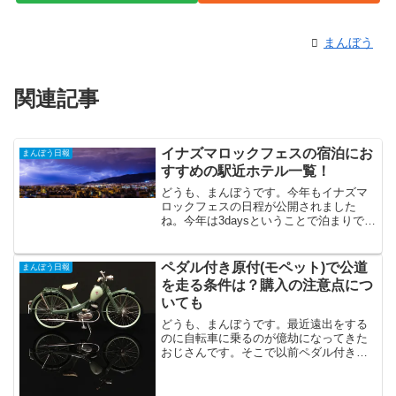
まんぼう
関連記事
イナズマロックフェスの宿泊にお
まんぼう日報
すすめの駅近ホテル一覧！
どうも、まんぼうです。今年もイナズマ
ロックフェスの日程が公開されました
ね。今年は3daysということで泊まりでの
参加者がさらに増えるのではないかと思
います。滋賀県は宿泊施設が少ないので
京都に宿を取る方も多いかと思います
ペダル付き原付(モペット)で公道
まんぼう日報
が、県内にもそれなりに...
を走る条件は？購入の注意点につ
いても
どうも、まんぼうです。最近遠出をする
のに自転車に乗るのが億劫になってきた
おじさんです。そこで以前ペダル付きの
原付をみたなぁとおもって調べてみまし
た。スポンサードリンクペダル付きの原
付ことモペットとは？ペダル付き原付、