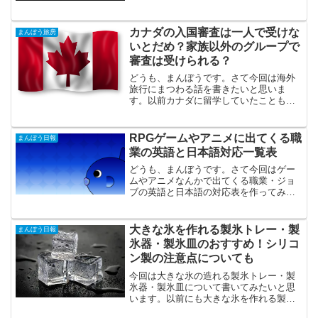
つまりペダル付き原動機付...
カナダの入国審査は一人で受けな
まんぼう旅房
いとだめ？家族以外のグループで
審査は受けられる？
どうも、まんぼうです。さて今回は海外
旅行にまつわる話を書きたいと思いま
す。以前カナダに留学していたこともあ
り、カナダに旅行することが多いのです
が、以前友人を連れて行ったときに入国
審査でちょっとしたトラブルがあったの
RPGゲームやアニメに出てくる職
まんぼう日報
で、その時に知ったことを書...
業の英語と日本語対応一覧表
どうも、まんぼうです。さて今回はゲー
ムやアニメなんかで出てくる職業・ジョ
ブの英語と日本語の対応表を作ってみた
いと思います。なんでそんなのを作るん
だって言うと私が覚えていられないから
です(´・ω・`)スポンサードリンク ゲーム
大きな氷を作れる製氷トレー・製
まんぼう日報
やアニメに出てく...
氷器・製氷皿のおすすめ！シリコ
ン製の注意点についても
今回は大きな氷の造れる製氷トレー・製
氷器・製氷皿について書いてみたいと思
います。以前にも大きな氷を作れる製氷
トレー・製氷器・製氷皿について書いた