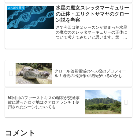
のですが、それからだいぶ経っているの
で2023年現在購入できる大きな氷を作れ
水星の魔女スレッタマーキュリー
まんぼう日報
る製氷トレー・製氷器...
の正体・エリクトサマヤのクロー
ン説を考察
さて今回は第２シーズンが始まった水星
の魔女のスレッタマーキュリーの正体に
ついて考えてみたいと思います。第一シ
ーズンが終わった時点で挙げられていた
説で主流と思われるものが３つありま
す。1.スレッタマーキュリーはエリクト
サマヤの体に生まれた別人...
クロール凶暴領域のベス役のプロフィー
ル！過去の出演作や彼氏がいるのかも
50回目のファーストキスの瑠衣が交通事
故に遭ったロケ地はクアロアランチ！使
用されたシーンについても
コメント