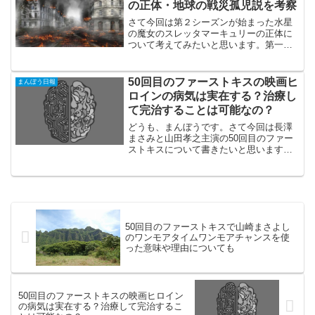
の正体・地球の戦災孤児説を考察
さて今回は第２シーズンが始まった水星
の魔女のスレッタマーキュリーの正体に
ついて考えてみたいと思います。第一シ
ーズンが終わった時点で挙げられていた
説で主流と思われるものが３つありま
す。1.スレッタマーキュリーはエリクト
50回目のファーストキスの映画ヒ
まんぼう日報
サマヤの体に生まれた別人...
ロインの病気は実在する？治療し
て完治することは可能なの？
どうも、まんぼうです。さて今回は長澤
まさみと山田孝之主演の50回目のファー
ストキスについて書きたいと思います。1
日しか記憶が残らない障害がこの映画の
テーマですが、その障害についてちょっ
と調べてみました。スポンサードリンク
50回めのファースト...
50回目のファーストキスで山崎まさよし
のワンモアタイムワンモアチャンスを使
った意味や理由についても
50回目のファーストキスの映画ヒロイン
の病気は実在する？治療して完治するこ