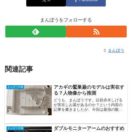
まんぼうをフォローする
まんぼう
関連記事
アカギの鷲巣巌のモデルは実在す
まんぼう日報
る？人物像から推測
どうも、まんぼうです。以前赤木しげる
が実在しお墓があるのか？という内容の
記事を書きましたが、今回は最強の敵で
ある鷲巣巌について調べてみたいと思い
ます。【関連記事】アカギの赤木しげる
は実在する？死亡した命日やお墓の場所
ダブルモニターアームのおすすめ
もスポンサードリンク 鷲...
まんぼう日報