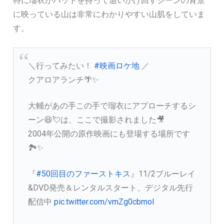
特に瑠衣がバットを持って追いかけ回すシーンの背景
に映っている山は非常にわかりやすい山肌をしていま
す。
＼行ってみたい！
#映画ロケ地
／
クアロアランチ🌴✨
大輔があの手この手で瑠衣にアプローチするシ
ーン😆💘は、ここで撮影されました🎥
2004年公開の原作映画にも登場する場所です
🏞✨
『
#50回目のファーストキス
』11/2ブルーレイ
&DVD発売＆レンタルスタート、デジタル先行
配信中
pic.twitter.com/vmZg0cbmoI