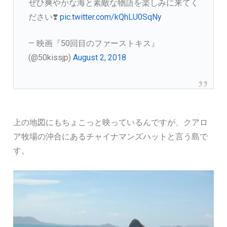
ぜひ爽やかな海と素敵な物語を楽しみに来てく
ださい❣️
pic.twitter.com/kQhLU0SqNy
— 映画『50回目のファーストキス』
(@50kissjp)
August 2, 2018
上の地図にもちょこっと映っているんですが、クアロ
ア牧場の沖合にあるチャイナマンズハットと言う島で
す。