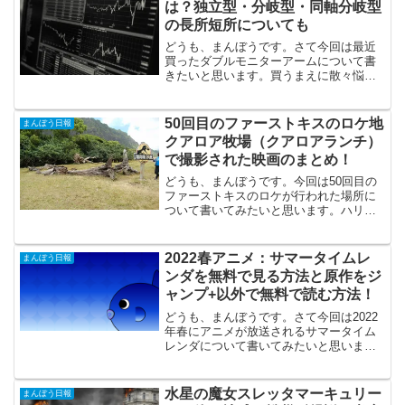
は？独立型・分岐型・同軸分岐型
の長所短所についても
どうも、まんぼうです。さて今回は最近
買ったダブルモニターアームについて書
きたいと思います。買うまえに散々悩ん
だのでこれから購入する方の参考になれ
ば幸いです。ダブルモニターアームのタ
イプダブルモニターアームを探している
50回目のファーストキスのロケ地
まんぼう日報
ときに悩んだのがダブルア...
クアロア牧場（クアロアランチ）
で撮影された映画のまとめ！
どうも、まんぼうです。今回は50回目の
ファーストキスのロケが行われた場所に
ついて書いてみたいと思います。ハリウ
ッド版日本版ともにロケはハワイのクア
ロア牧場というところでされています。
知っている人も多いとは思いますが、こ
2022春アニメ：サマータイムレ
まんぼう日報
の牧場映画撮影の聖地と...
ンダを無料で見る方法と原作をジ
ャンプ+以外で無料で読む方法！
どうも、まんぼうです。さて今回は2022
年春にアニメが放送されるサマータイム
レンダについて書いてみたいと思いま
す。私は連載開始時から読んでいて最終
話までリアルタイムで読んだのですが、
非常に面白いマンガだったのでアニメ化
水星の魔女スレッタマーキュリー
まんぼう日報
はとても嬉しい限りです...