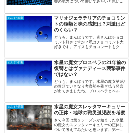
握の能力について書いてみたいと思いま
す。アニメ的な表現なのか実際に可能な
能力なのかについて書いてみたいと思い
ます。スポンサードリンク 真島の聴覚で
マリオジェラテリアのチョコミン
まんぼう日報
空間を把握する能力は実...
トの種類と味の感想は？刺激はど
のくらい？
どうも、まんぼうです。皆さんはチョコ
ミント好きですか？私はチョコミント大
好きです。アイスもチョコレートもクッ
キーもとかくチョコミントという名前を
見るととりあえず全部買ってしまいま
す。 スポンサードリンク マリオジェラテ
水星の魔女プロスペラの21年前の
まんぼう日報
リアのチョコミント祭り...
復讐とはヴァナディース襲撃事件
ではない？
どうも、まんぼうです。水星の魔女第6話
の冒頭でいきなり考察勢を薙ぎ払う発言
が出てきましたね。プロスペラとベルメ
リアの会話の中でベルメリアは「今更21
年前の復讐なんて無意味です」と発言し
ました。この21年という数字は5話までの
水星の魔女スレッタマーキュリー
まんぼう日報
考察に当てはまら...
の正体・地球の戦災孤児説を考察
さて今回は第２シーズンが始まった水星
の魔女のスレッタマーキュリーの正体に
ついて考えてみたいと思います。第一シ