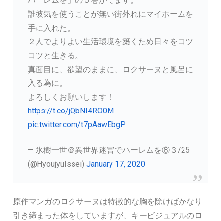
ハーレムを」の５巻がでます。
誰彼気を使うことが無い街外れにマイホームを
手に入れた。
２人でよりよい生活環境を築くため日々をコツ
コツと生きる。
真面目に、欲望のままに、ロクサーヌと風呂に
入る為に。
よろしくお願いします！
https://t.co/jQbNI4RO0M
pic.twitter.com/t7pAawEbgP
— 氷樹一世＠異世界迷宮でハーレムを⑧３/25
(@HyoujyuIssei)
January 17, 2020
原作マンガのロクサーヌは特徴的な胸を除けばかなり
引き締まった体をしていますが、キービジュアルのロ