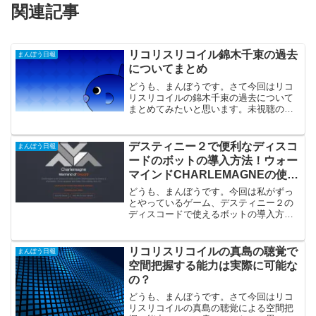
関連記事
リコリスリコイル錦木千束の過去
まんぼう日報
についてまとめ
どうも、まんぼうです。さて今回はリコ
リスリコイルの錦木千束の過去について
まとめてみたいと思います。未視聴の方
にはネタバレになる部分がありますの
で、それでも良い方だけ続きをお読みく
ださい。スポンサードリンク 錦木千束の
デスティニー２で便利なディスコ
まんぼう日報
過去についてまとめいつか...
ードのボットの導入方法！ウォー
マインドCHARLEMAGNEの使い
方についても
どうも、まんぼうです。今回は私がずっ
とやっているゲーム、デスティニー２の
ディスコードで使えるボットの導入方法
について書いていきたいと思います。デ
ィスコードのボットの導入は最初ちょっ
と戸惑うので順を追って導入方法を説明
リコリスリコイルの真島の聴覚で
まんぼう日報
していきたいと思います。...
空間把握する能力は実際に可能な
の？
どうも、まんぼうです。さて今回はリコ
リスリコイルの真島の聴覚による空間把