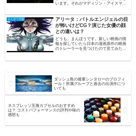
います。それがマディソン・アイスマン
と言う女優さんです。最近では日本で広
く知られるようになったのはジュマンジ
に出演してからですね。今回はそんなマ
アリータ：バトルエンジェルの目
まんぼう日報
ディソン・アイスマンのプ...
が怖いけどCG？演じた女優の顔
との違いは？
どうも、まんぼうです。新しい映画の情
報を探していたら日本の漫画原作の映画
のトレーラーを見つけたので見てみたの
ですが、第一印象は「こわっ！」でし
た。何が怖かったのかについて書いてい
きたいと思います。スポンサードリンク
主人公アリータの顔が怖すぎ...
ダッシュ島の後輩シンタローのプロフィ
ール！所属グループと過去の出演作につ
いても
ネスプレッソ互換カプセルのおすすめ
は？ コストパフォーマンスの評判や味の
感想も