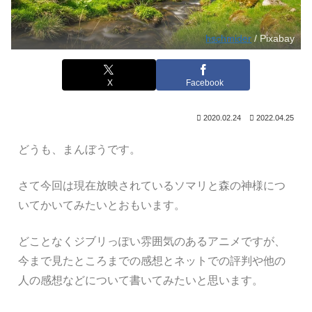
hschmider
/ Pixabay
X
Facebook
2020.02.24
2022.04.25
どうも、まんぼうです。
さて今回は現在放映されているソマリと森の神様につ
いてかいてみたいとおもいます。
どことなくジブリっぽい雰囲気のあるアニメですが、
今まで見たところまでの感想とネットでの評判や他の
人の感想などについて書いてみたいと思います。