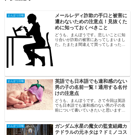
メールレディ詐欺の手口と被害に
まんぼう日報
遭わないための注意点！見抜くた
めに知っておくべきこと
どうも、まんぼうです。悲しいことに知
り合いが詐欺の被害にあってしまいまし
た。たまたま間違えて買ってしまったウ
ェブマネーを買い取ってほしいというの
で怪しいと多い問い詰めたところ、メー
ルレディ詐欺に引っかかっていたことが
発覚しました。すぐに対処...
英語でも日本語でも違和感のない
まんぼう日報
男の子の名前一覧！通用する名付
けの注意点
どうも、まんぼうです。さて今回は英語
でも日本語でも違和感のない男の子の名
前について書いていきたいと思います。
女の子編はこちらスポンサードリンク英
語でも日本語でも違和感のない名前：男
の子編女の子に比べると男の子の名前は
ガンダム水星の魔女の監査組織カ
まんぼう日報
少なかったです。じょうじ...
テドラルの元ネタは？ドミノコス