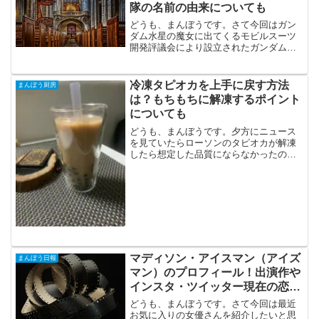
隊の名前の由来についても
どうも、まんぼうです。さて今回はガン
ダム水星の魔女に出てくるモビルスーツ
開発評議会により設立されたガンダム監
査組織カテドラルについて書いてみたい
と思います。記事の内容上作品の内容に
も触れますのでネタバレをしたくない方
冷凍タピオカを上手に戻す方法
まんぼう厨房
はブラウザバックをお願い...
は？もちもちに解凍するポイント
についても
どうも、まんぼうです。夕方にニュース
を見ていたらローソンのタピオカが解凍
したら想定した品質にならなかったので
提供中止というニュースを見ました。タ
ピオカブームはまだ続きそうで、自宅で
もいつでも飲みたいっていう人も増えて
きていると思います。業務...
マディソン・アイスマン（アイズ
まんぼう日報
マン）のプロフィール！出演作や
インスタ・ツイッター現在の恋人
についても
どうも、まんぼうです。さて今回は最近
お気に入りの女優さんを紹介したいと思