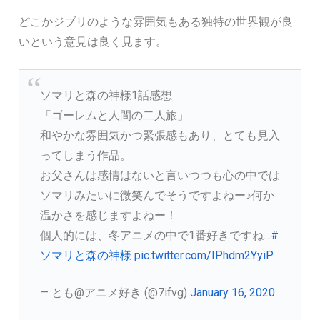
どこかジブリのような雰囲気もある独特の世界観が良
いという意見は良く見ます。
ソマリと森の神様1話感想
「ゴーレムと人間の二人旅」
和やかな雰囲気かつ緊張感もあり、とても見入
ってしまう作品。
お父さんは感情はないと言いつつも心の中では
ソマリみたいに微笑んでそうですよねー♪何か
温かさを感じますよねー！
個人的には、冬アニメの中で1番好きですね…
#
ソマリと森の神様
pic.twitter.com/IPhdm2YyiP
— とも@アニメ好き (@7ifvg)
January 16, 2020