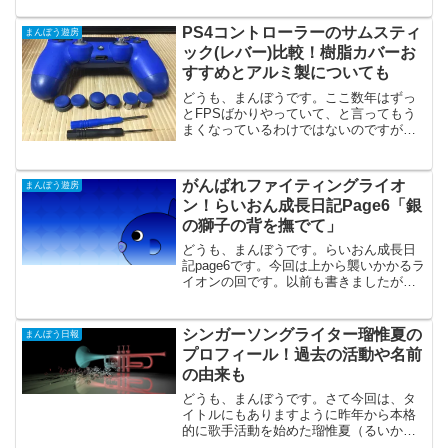
したが今回は起爆について書きたいと思
います。ライオンには起爆方法が3つあり
PS4コントローラーのサムスティ
まんぼう遊房
ます。1.敵に直接当て...
ック(レバー)比較！樹脂カバーお
すすめとアルミ製についても
どうも、まんぼうです。ここ数年はずっ
とFPSばかりやっていて、と言ってもう
まくなっているわけではないのですが、
それでも操作しやすいようにと色々とア
タッチメントやエイムリングのスポンジ
などを試しています。そこで色々と試し
がんばれファイティングライオ
まんぼう遊房
てきた感想を紹介してい...
ン！らいおん成長日記Page6「銀
の獅子の背を撫でて」
どうも、まんぼうです。らいおん成長日
記page6です。今回は上から襲いかかるラ
イオンの回です。以前も書きましたが、
跳んで上から攻撃すると反撃を受けにく
く照準がぶれにくいので当てやすいと思
います。上空にエイムを向けるときはベ
シンガーソングライター瑠惟夏の
まんぼう日報
タ足になるプレイヤ...
プロフィール！過去の活動や名前
の由来も
どうも、まんぼうです。さて今回は、タ
イトルにもありますように昨年から本格
的に歌手活動を始めた瑠惟夏（るいか）
について書いていきたいと思います。ス