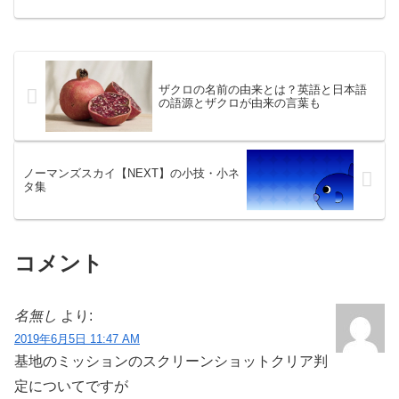
ポンサードリンク瑠惟夏（るいか）のプ
ロフィール本名：鈴木瑠惟夏誕生日：7月
15日出身地：北海道札...
ザクロの名前の由来とは？英語と日本語
の語源とザクロが由来の言葉も
ノーマンズスカイ【NEXT】の小技・小ネ
タ集
コメント
名無し
より:
2019年6月5日 11:47 AM
基地のミッションのスクリーンショットクリア判
定についてですが