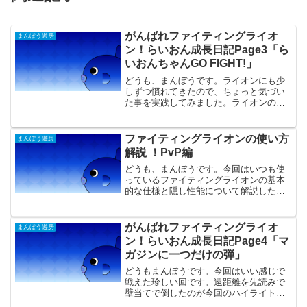
がんばれファイティングライオ
まんぼう遊房
ン！らいおん成長日記Page3「ら
いおんちゃんGO FIGHT!」
どうも、まんぼうです。ライオンにも少
しずつ慣れてきたので、ちょっと気づい
た事を実践してみました。ライオンの弾
は敵以外の何かに当たると跳ねます。こ
れは入射角にかかわらず結構上に跳ねる
性質があります。なので地上から水平方
ファイティングライオンの使い方
まんぼう遊房
向に撃った場合敵に当たら...
解説 ！PvP編
どうも、まんぼうです。今回はいつも使
っているファイティングライオンの基本
的な仕様と隠し性能について解説した動
画を作りました。 スポンサードリンク フ
ァイティングライオンの基本性能ファイ
ティングライオンには基本的な機能とし
がんばれファイティングライオ
まんぼう遊房
て以下のものがありま...
ン！らいおん成長日記Page4「マ
ガジンに一つだけの弾」
どうもまんぼうです。今回はいい感じで
戦えた珍しい回です。遠距離を先読みで
壁当てで倒したのが今回のハイライト。
さて前回はライオンの基本戦術を書きま