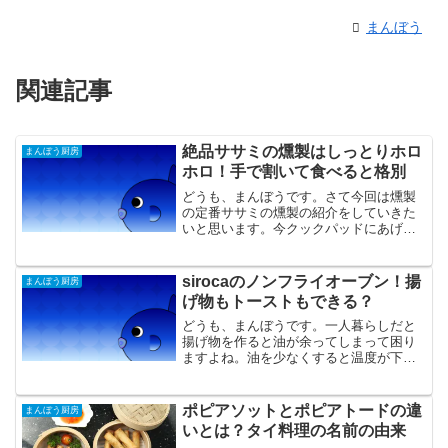
まんぼう
関連記事
絶品ササミの燻製はしっとりホロ
まんぼう厨房
ホロ！手で割いて食べると格別
どうも、まんぼうです。さて今回は燻製
の定番ササミの燻製の紹介をしていきた
いと思います。今クックパッドにあげて
いるササミの燻製は2種類あるのですが今
回は白ワインを漬け込みに使用したバー
ジョンとなります。スポンサードリンク
sirocaのノンフライオーブン！揚
まんぼう厨房
ササミの燻製（白ワイン...
げ物もトーストもできる？
どうも、まんぼうです。一人暮らしだと
揚げ物を作ると油が余ってしまって困り
ますよね。油を少なくすると温度が下が
って思ったような仕上がりにならないこ
とも多いですし、でも揚げ物は食べた
い。お惣菜の揚げ物を買ってきたとして
ポピアソットとポピアトードの違
まんぼう厨房
も家に帰ったら冷めています...
いとは？タイ料理の名前の由来