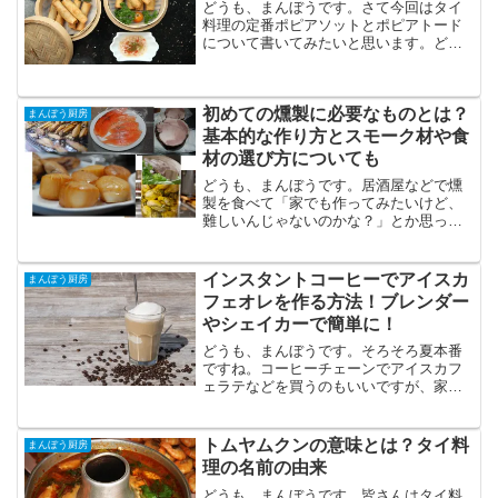
どうも、まんぼうです。さて今回はタイ
料理の定番ポピアソットとポピアトード
について書いてみたいと思います。どち
らも定番の料理ですが、タイ語なのでど
ういう名前の由来なのか気になります
ね。スポンサードリンクポピアソットと
初めての燻製に必要なものとは？
ポピアトードこの2つは端的...
まんぼう厨房
基本的な作り方とスモーク材や食
材の選び方についても
どうも、まんぼうです。居酒屋などで燻
製を食べて「家でも作ってみたいけど、
難しいんじゃないのかな？」とか思った
ことありませんか？そう思っているそこ
のアナタ！燻製の作り方は思っているよ
りも簡単です。そんなわけで燻製おじさ
インスタントコーヒーでアイスカ
まんぼう厨房
んともいわれる私が、燻製...
フェオレを作る方法！ブレンダー
やシェイカーで簡単に！
どうも、まんぼうです。そろそろ夏本番
ですね。コーヒーチェーンでアイスカフ
ェラテなどを買うのもいいですが、家で
も美味しくアイスコーヒーやアイスカフ
ェオレ、アイスカフェラテなんかを飲み
たいですね。というわけで今回は自宅で
トムヤムクンの意味とは？タイ料
まんぼう厨房
簡単にできるインスタント...
理の名前の由来
どうも、まんぼうです。皆さんはタイ料