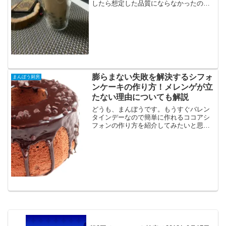
したら想定した品質にならなかったので
提供中止というニュースを見ました。タ
ピオカブームはまだ続きそうで、自宅で
もいつでも飲みたいっていう人も増えて
きていると思います。業務...
膨らまない失敗を解決するシフォ
まんぼう厨房
ンケーキの作り方！メレンゲが立
たない理由についても解説
どうも、まんぼうです。もうすぐバレン
タインデーなので簡単に作れるココアシ
フォンの作り方を紹介してみたいと思い
ます。作り方は動画にしてあるのでひと
まずそちらを御覧ください。ココアシフ
ォンの作り方下に今回作ったシフォンの
クックパッドに掲載したレ...