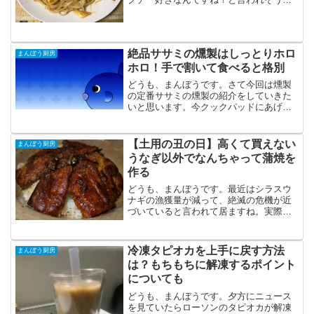
すがパクチーは苦手です。タイ料理とい
えばもちろんいちばん有名なのはトムヤ
ムクンだと思いますが、今回はトムヤム
クンではなくパッタイにつ...
絶品ササミの燻製はしっとりホロ
まんぼう厨房
ホロ！手で割いて食べると格別
どうも、まんぼうです。さて今回は燻製
の定番ササミの燻製の紹介をしていきた
いと思います。今クックパッドにあげて
いるササミの燻製は2種類あるのですが今
回は白ワインを漬け込みに使用したバー
ジョンとなります。スポンサードリンク
【土用の丑の日】高くて買えない
まんぼう厨房
ササミの燻製（白ワイン...
うなぎ以外でなんちゃって蒲焼を
作る
どうも、まんぼうです。最近はシラスウ
ナギの漁獲量が減って、絶滅の危機が近
づいていると言われて居ますね。実際に
ここ数年でもさらに漁獲量が減り続けて
います。近畿大学でうなぎの完全養殖に
ついての研究していますが、数年前によ
冷凍タピオカを上手に戻す方法
まんぼう厨房
うやく産卵場所が見つかっ...
は？もちもちに解凍するポイント
についても
どうも、まんぼうです。夕方にニュース
を見ていたらローソンのタピオカが解凍