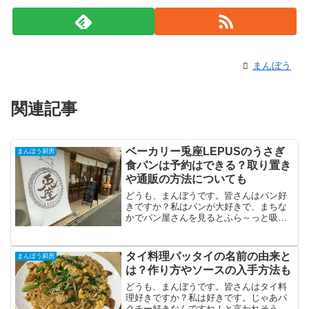
まんぼう
関連記事
ベーカリー兎座LEPUSのうさぎ
まんぼう厨房
食パンは予約はできる？取り置き
や通販の方法についても
どうも、まんぼうです。皆さんはパン好
きですか？私はパンが大好きで、まちな
かでパン屋さんを見るとふら～っと吸い
込まれてしまいます。菓子パン、惣菜パ
ン、食パン、フランスパンどれも好きな
のですが、やっぱりおいしいパン屋さん
タイ料理パッタイの名前の由来と
まんぼう厨房
の基準といえばフランスパ...
は？作り方やソースの入手方法も
どうも、まんぼうです。皆さんはタイ料
理好きですか？私は好きです。じゃあパ
クチー好きなんですね！と言われそうで